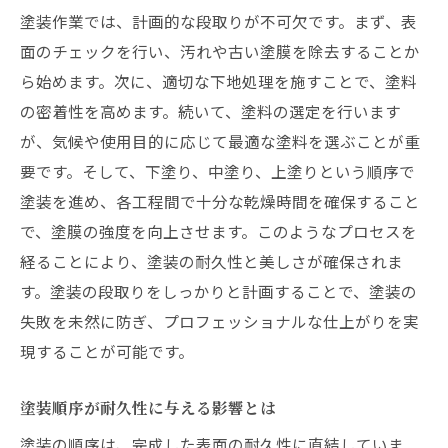
塗装作業では、計画的な段取りが不可欠です。まず、表
用途別に選ぶ塗装材のポイント
面のチェックを行い、汚れや古い塗膜を除去することか
耐久性を重視した塗装材選び
ら始めます。次に、適切な下地処理を施すことで、塗料
エコフレンドリーな選択肢とは
の密着性を高めます。続いて、塗料の選定を行います
塗装材選びで失敗しないためのアドバイス
が、気候や使用目的に応じて最適な塗料を選ぶことが重
塗装の耐久性向上プロが薦める効果的な方法
要です。そして、下塗り、中塗り、上塗りという順序で
耐久性を左右する塗装の秘訣
塗装を進め、各工程間で十分な乾燥時間を確保すること
プロが実践する耐久性向上テクニック
で、塗膜の強度を向上させます。このようなプロセスを
経ることにより、塗装の耐久性と美しさが確保されま
塗装の寿命を延ばすメンテナンス方法
す。塗装の段取りをしっかりと計画することで、塗装の
気候条件に合わせた塗装の工夫
失敗を未然に防ぎ、プロフェッショナルな仕上がりを実
長持ちさせるための塗装材選び
現することが可能です。
塗装の耐久性を高めるコーティング技術
仕上がりの美しさを保つ塗装の秘訣公開
塗装順序が耐久性に与える影響とは
美しい仕上がりを実現する塗装テクニック
塗装の順序は、完成した表面の耐久性に直結していま