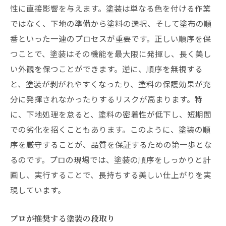
性に直接影響を与えます。塗装は単なる色を付ける作業
確認不足によるトラブルを防ぐ
ではなく、下地の準備から塗料の選択、そして塗布の順
表面の状態が塗装に与える影響
番といった一連のプロセスが重要です。正しい順序を保
修復が必要な場合の対処法
つことで、塗装はその機能を最大限に発揮し、長く美し
塗装前の清掃がカギ美しい仕上がりを実現
い外観を保つことができます。逆に、順序を無視する
と、塗装が剥がれやすくなったり、塗料の保護効果が充
清掃が塗装に与える影響とは
分に発揮されなかったりするリスクが高まります。特
効果的な清掃手順を解説
に、下地処理を怠ると、塗料の密着性が低下し、短期間
塗装前に必ず行うべき清掃ポイント
での劣化を招くこともあります。このように、塗装の順
清掃不足がもたらす問題点
序を厳守することが、品質を保証するための第一歩とな
塗装の密着性を高める清掃テクニック
るのです。プロの現場では、塗装の順序をしっかりと計
塗装前の清掃におすすめの道具
画し、実行することで、長持ちする美しい仕上がりを実
塗装材選びのポイント環境に適した選択とは
現しています。
環境に優しい塗装材の選び方
プロが推奨する塗装の段取り
プロが薦める塗装材の特徴