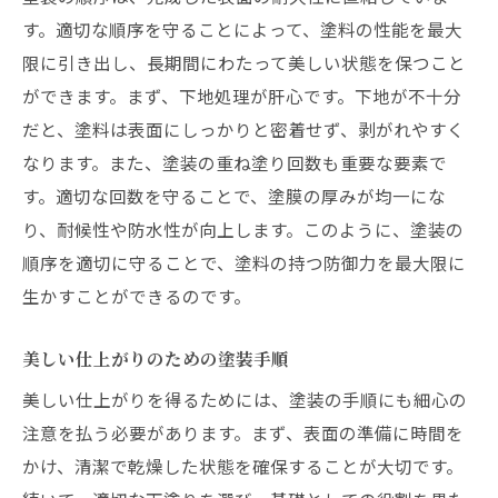
プロが教える仕上げのコツ
す。適切な順序を守ることによって、塗料の性能を最大
仕上がりを左右する塗装の順序
限に引き出し、長期間にわたって美しい状態を保つこと
ができます。まず、下地処理が肝心です。下地が不十分
色褪せを防ぐための塗装方法
だと、塗料は表面にしっかりと密着せず、剥がれやすく
美しさを保つためのアフターケア
なります。また、塗装の重ね塗り回数も重要な要素で
塗装の美観を維持するための注意点
す。適切な回数を守ることで、塗膜の厚みが均一にな
初心者でも安心効率的な塗装の手順を解説
り、耐候性や防水性が向上します。このように、塗装の
初心者が陥りやすい塗装の落とし穴
順序を適切に守ることで、塗料の持つ防御力を最大限に
初心者向けの簡単な塗装手順
生かすことができるのです。
効率的な塗装を実現するための準備
美しい仕上がりのための塗装手順
塗装に必要な道具とその使い方
美しい仕上がりを得るためには、塗装の手順にも細心の
初心者が成功するためのポイント
注意を払う必要があります。まず、表面の準備に時間を
プロ仕様の塗装を初心者にも
かけ、清潔で乾燥した状態を確保することが大切です。
塗装のプロが教える失敗しないステップ