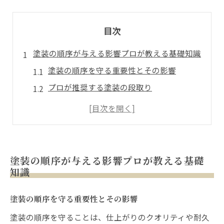
目次
塗装の順序が与える影響プロが教える基礎知識
塗装の順序を守る重要性とその影響
プロが推奨する塗装の段取り
塗装順序が耐久性に与える影響とは
美しい仕上がりのための塗装手順
順序を無視した場合のリスク
プロが語る成功例と失敗例
塗装の順序が与える影響プロが教える基礎
知識
最初のステップ表面確認から始める塗装の基本
表面確認の重要性とその方法
塗装の順序を守る重要性とその影響
塗装前に見るべきポイントとは
塗装の順序を守ることは、仕上がりのクオリティや耐久
プロが教える表面チェックリスト