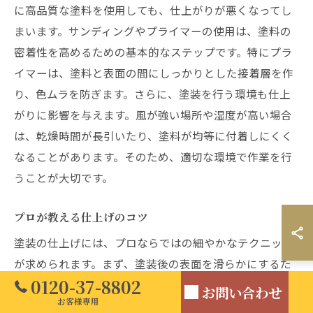
に高品質な塗料を使用しても、仕上がりが悪くなってし
まいます。サンディングやプライマーの使用は、塗料の
密着性を高めるための基本的なステップです。特にプラ
イマーは、塗料と表面の間にしっかりとした接着層を作
り、色ムラを防ぎます。さらに、塗装を行う環境も仕上
がりに影響を与えます。風が強い場所や湿度が高い場合
は、乾燥時間が長引いたり、塗料が均等に付着しにくく
なることがあります。そのため、適切な環境で作業を行
うことが大切です。
プロが教える仕上げのコツ
塗装の仕上げには、プロならではの細やかなテクニック
が求められます。まず、塗装後の表面を滑らかにするた
0120-37-8802
めのサンディングは欠かせません。サンディングを行う
お問い合わせ
お客様専用
ことで、細かい凹凸をなくし、均一で美しい仕上がりを