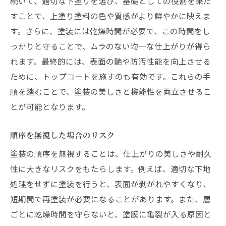
続いて、適切な下塗りを選び、基礎としての役割を果た
プロが実践する塗装の基本ステップ
すことで、上塗り塗料の色や質感がより鮮やかに映えま
失敗を避けるための事前準備
す。さらに、塗装には乾燥時間が必要で、この時間をし
塗装のプロが教える成功への道
っかりと守ることで、ムラのない均一な仕上がりが得ら
よくある失敗例とその防止策
れます。最終的には、表面の艶や防汚性能を向上させる
効果的な塗装の実施方法
ために、トップコートを施すのも有効です。これらの手
順を踏むことで、塗装の美しさと機能性を両立させるこ
プロの視点で見る塗装のポイント
とが可能となります。
順序を無視した場合のリスク
塗装の順序を無視することは、仕上がりの美しさや耐久
性に大きなリスクをもたらします。例えば、適切な下地
処理をせずに塗装を行うと、表面が剥がれやすくなり、
短期間で再塗装が必要になることがあります。また、層
ごとに乾燥時間を守らないと、塗膜に亀裂が入る原因と