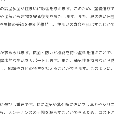
防水性を兼ね備えた塗装の選び方
の高温多湿が住まいに影響を与えます。このため、塗装選び
湿気対策に優れた塗装技術の紹介
や湿気から建物を守る役割を果たします。また、夏の強い日
塗装の効果を最大限に引き出す方法
や屋根の美観を長期間維持し、住まいの寿命を延ばすことが
保湿力を高めるための塗装のコツ
実際の施工例から学ぶ塗装選び
熊本県特有の湿気を克服する塗装の選び方
が求められます。抗菌・防カビ機能を持つ塗料を選ぶことで
湿気対策に最適な塗料の選定
健康的な生活をサポートします。また、通気性を持ちながら
し、結露やカビの発生を抑えることができます。このように
塗装によるカビ防止の実践方法
熊本の湿気に強い塗装技術
塗装の防水性を高めるポイント
実例で見る湿気対策成功の秘訣
湿気対策に必要な塗装のメンテナンス方法
料選びは重要です。特に湿気や紫外線に強いフッ素系やシリ
ら、メンテナンスの手間を減らすことができるため、コスト
塗装で実現する熊本県の住まいの美しさと耐久性