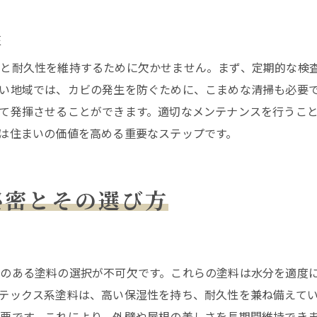
プロが教える美観を維持する塗装のコツ
熊本県の湿気に強い塗装の重要性と選び方
性
湿気に強い塗料の選び方
さと耐久性を維持するために欠かせません。まず、定期的な検
塗装で湿気から住まいを守る方法
い地域では、カビの発生を防ぐために、こまめな清掃も必要
湿気に強い塗装技術の実践例
て発揮させることができます。適切なメンテナンスを行うこ
熊本の湿気に適した塗装のコツ
は住まいの価値を高める重要なステップです。
湿気対策に強い塗装の選び方
湿気から住まいを守る塗装の重要性
秘密とその選び方
熊本県での塗装が住まいの寿命を延ばす理由
塗装が住宅寿命に与える影響
熊本の気候と塗装の関係
のある塗料の選択が不可欠です。これらの塗料は水分を適度
塗装で住まいの耐久性を高める方法
テックス系塗料は、高い保湿性を持ち、耐久性を兼ね備えて
実例で学ぶ塗装による寿命延長の成果
要です。これにより、外壁や屋根の美しさを長期間維持でき