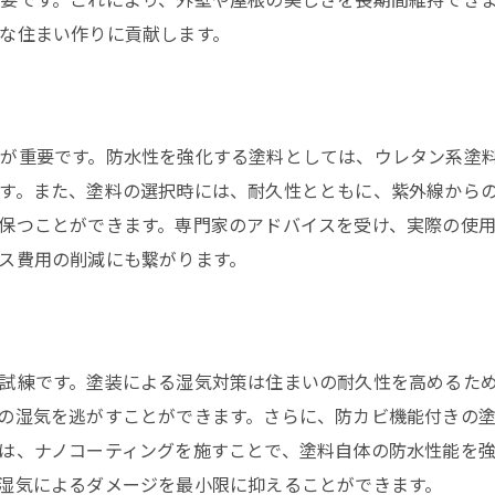
塗装選びで家を長持ちさせるポイント
な住まい作りに貢献します。
住まいの寿命を延ばすための塗装の役割
塗装で叶える熊本県の住まいの潤いと耐久性
潤いを与える塗装の選び方
が重要です。防水性を強化する塗料としては、ウレタン系塗
耐久性を高める塗装技術
す。また、塗料の選択時には、耐久性とともに、紫外線から
熊本の気候に対応した塗装事例
保つことができます。専門家のアドバイスを受け、実際の使
潤いと耐久性を兼ね備えた塗装の秘密
ス費用の削減にも繋がります。
実際の施工例に学ぶ塗装の効果
潤いと耐久性を保つ塗装の選び方
試練です。塗装による湿気対策は住まいの耐久性を高めるた
の湿気を逃がすことができます。さらに、防カビ機能付きの
は、ナノコーティングを施すことで、塗料自体の防水性能を
湿気によるダメージを最小限に抑えることができます。