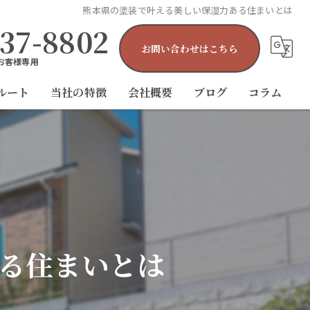
熊本県の塗装で叶える美しい保湿力ある住まいとは
-37-8802
お問い合わせはこちら
お客様専用
ルート
当社の特徴
会社概要
ブログ
コラム
外壁塗装
屋根塗装
防水工事
雨漏り
る住まいとは
屋根工事