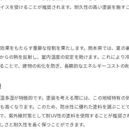
イスを受けることが推奨されます。耐久性の高い塗装を施す
美しさを保つための塗装技術
耐久性を高める塗装の選び方
熊本県の自然環境に適した塗装事例
長持ちする塗装の秘密
効果をもたらす重要な役割を果たします。熊本県では、夏の
塗装による美観維持のテクニック
からの熱を反射し、室内温度の安定を助けます。これにより
美しさと耐久性を兼ね備えた塗装の事例紹介
ることで、建物の劣化を防ぎ、長期的なエネルギーコストの
美しい外観を保つための塗装技術と塗料の選び方
外観を美しく保つための塗料選び
報
見た目を損なわない塗装技術
温多湿が特徴的です。塗装を考える際には、この地域特有の
長期間美しい外観を維持する方法
も高くなります。このため、防水性に優れた塗料を選ぶこと
塗装で実現するデザイン性の向上
で、紫外線対策として耐UV性の塗料を使用することが推奨さ
熊本の気候に適した美観重視の塗装事例
しさと耐久性を長く保つことができます。