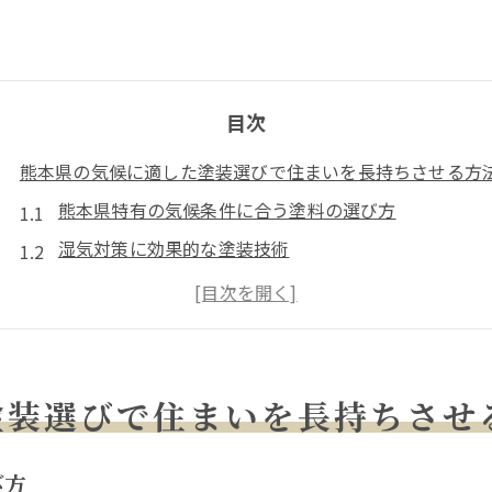
目次
熊本県の気候に適した塗装選びで住まいを長持ちさせる方
熊本県特有の気候条件に合う塗料の選び方
湿気対策に効果的な塗装技術
耐久性を高める塗装の種類
塗装で実現する省エネルギー効果
塗装前に知っておきたい熊本の気象情報
塗装後のメンテナンス方法とその重要性
塗装選びで住まいを長持ちさせ
保湿力を高める塗装の秘密とその選び方
保湿力のある塗料の特徴と選び方
び方