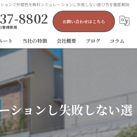
ーションで外壁色を無料シミュレーションし失敗しない選び方を徹底解説
-37-8802
お問い合わせはこちら
お客様専用
ルート
当社の特徴
会社概要
ブログ
コラム
外壁塗装
屋根塗装
防水工事
ーションし失敗しない選
雨漏り
屋根工事