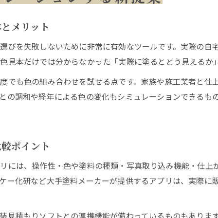
塗装見積もりを比較する際の注目ポイントと注意点
無料見積もりソフトで塗装費用を賢くシミュレーション
本とメリット
外壁塗装の色比較で失敗を防ぐコツとチェックリスト
選びを失敗しないために非常に有効なツールです。実際の自
塗装費用の内訳を見抜くための無料アプリ活用法
色見本だけでは分からなかった「実際に塗るとどう見えるか
塗装選びで後悔しないための事前シミュレーションの重
度でも色の組み合わせを試せる点です。家族や施工業者と仕
タッチアップの意味と部分補修のポイント解説
との調和や経年による色の変化もシミュレーションできるも
塗装におけるタッチアップの意味と必要性を知る
部分補修で塗装の美しさを維持するポイント
タッチアップ費用の相場と適正な範囲の見極め方
比較ポイント
塗装後の傷やムラを防ぐための補修方法
プリには、操作性・色や塗料の種類・写真取り込み機能・仕上
外壁塗装で部分補修が必要となるケースと対策
ケー化研など大手塗料メーカーが提供するアプリは、実際に
やめた方がいい色選びの回避術を伝授
塗装で後悔しない色選びのポイントと注意点
装見積もりソフトとの連携機能が備わっているものもありま