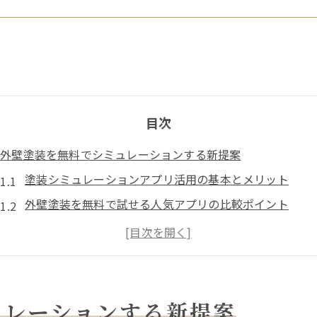
目次
外壁塗装を無料でシミュレーションする新提案
塗装シミュレーションアプリ活用の基本とメリット
外壁塗装を無料で試せる人気アプリの比較ポイント
塗装仕上がりを可視化する無料シミュレーションの手順
外壁塗装の色選びで失敗しない無料アプリの使い方
塗装見積もりを効率化する無料ソフトの選び方
見積もり比較と塗装選びを賢く進めるコツ
ュレーションする新提案