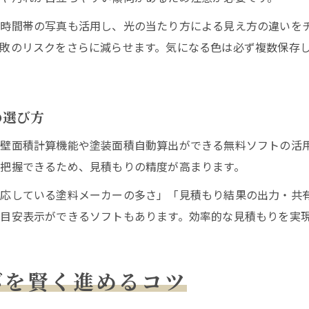
部分補修と全面塗装の費用差を見極めるポイント
る時間帯の写真も活用し、光の当たり方による見え方の違いを
塗装依頼時に確認したい費用明細と注意事項
敗のリスクをさらに減らせます。気になる色は必ず複数保存
塗装アップリケーションを使った費用シミュレーション
の選び方
壁面積計算機能や塗装面積自動算出ができる無料ソフトの活
把握できるため、見積もりの精度が高まります。
対応している塗料メーカーの多さ」「見積もり結果の出力・共
目安表示ができるソフトもあります。効率的な見積もりを実
びを賢く進めるコツ