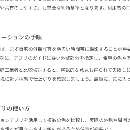
外壁塗装でやめた方がいい色の特徴と選び方
や共有のしやすさ」も重要な判断基準となります。利用者の
色選びの失敗例から学ぶ塗装シミュレーション活用術
近隣との調和を意識した塗装カラーの選定方法
レーションの手順
外壁塗装で避けたいカラー配色の具体例
シミュレーションアプリの活用で失敗ゼロへ
は、まず自宅の外観写真を明るい時間帯に撮影することが重
塗装シミュレーションアプリが色選びにもたらす安心感
次に、アプリのガイドに従い外壁部分を指定し、希望の色や
無料アプリで外壁塗装の失敗リスクを減らす方法
施工業者と比較検討すると、客観的な意見も得られて失敗し
塗装のカラーシミュレーションによる納得の色決定術
境に近い状態で仕上がりを確認しましょう。最後に、気に入
外壁塗装アプリのおすすめ活用手順と比較ポイント
塗装仕上がりのイメージ違いを防ぐアプリの使い方
プリの使い方
塗装費用の妥当性と最適な依頼方法を知る
塗装費用が妥当かチェックするための見積もり活用法
ョンアプリを活用して複数の色を比較し、実際の外観や周囲
外壁塗装の適正価格を知るための無料アプリの使い方
や汚れが目立ちやすい傾向があるため注意が必要です。